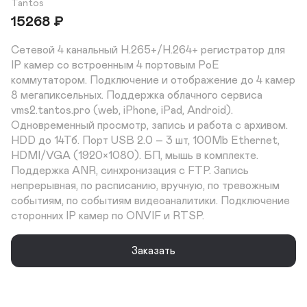
Tantos
15268
₽
Сетевой 4 канальный H.265+/H.264+ регистратор для 
IP камер со встроенным 4 портовым PoE 
коммутатором. Подключение и отображение до 4 камер 
8 мегапиксельных. Поддержка облачного сервиса 
vms2.tantos.pro (web, iPhone, iPad, Android). 
Одновременный просмотр, запись и работа с архивом. 
HDD до 14Тб. Порт USB 2.0 – 3 шт, 100Mb Ethernet, 
HDMI/VGA (1920×1080). БП, мышь в комплекте. 
Поддержка ANR, синхронизация с FTP. Запись 
непрерывная, по расписанию, вручную, по тревожным 
событиям, по событиям видеоаналитики. Подключение 
сторонних IP камер по ONVIF и RTSP.
Заказать